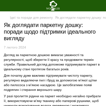
Ідеї та поради для ремонту
Як доглядати паркетну дошку: п
Як доглядати паркетну дошку:
поради щодо підтримки ідеального
вигляду
7 лютого 2024
Догляд за паркетною дошкою вимагає уважності та
регулярності, щоб зберегти її красу та продовжити термін
служби. Правильний догляд допоможе підтримувати паркет в
ідеальному стані протягом багатьох років.
Для початку дуже важливо підтримувати чистоту паркету,
регулярно видаляючи пил і бруд за допомогою м'якої щітки
або пилососа з м'якою насадкою. Це запобігатиме появі
подряпин і стирання верхнього шару.
У разі пролиття рідини на паркет необхідно негайно прибрати
її, використовуючи м'яку тканину або паперові рушники, щоб
уникнути всмоктування вологи деревиною і можливого