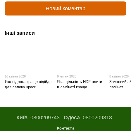
Новий коментар
Інші записи
10 квітня 2026
9 квітня 2026
8 квітня 2026
Яка підлога краще підійде
Яка щільність HDF-плити
Замковий а
для салону краси
в ламінаті краща
ламінат
Київ
0800209743
Одеса
0800209818
Контакти