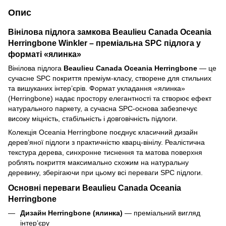
Опис
Вінілова підлога замкова Beaulieu Canada Oceania
Herringbone Winkler – преміальна SPC підлога у
форматі «ялинка»
Вінілова підлога
Beaulieu Canada Oceania Herringbone
— це
сучасне SPC покриття преміум-класу, створене для стильних
та вишуканих інтер’єрів. Формат укладання «ялинка»
(Herringbone) надає простору елегантності та створює ефект
натурального паркету, а сучасна SPC-основа забезпечує
високу міцність, стабільність і довговічність підлоги.
Колекція Oceania Herringbone поєднує класичний дизайн
дерев’яної підлоги з практичністю кварц-вінілу. Реалістична
текстура дерева, синхронне тиснення та матова поверхня
роблять покриття максимально схожим на натуральну
деревину, зберігаючи при цьому всі переваги SPC підлоги.
Основні переваги Beaulieu Canada Oceania
Herringbone
Дизайн Herringbone (ялинка)
— преміальний вигляд
інтер’єру