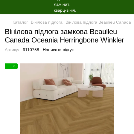
Каталог
Вінілова пiдлога
Вінілова пiдлога Beaulieu Canada
Вінілова пiдлога замкова Beaulieu
Canada Oceania Herringbone Winkler
Артикул:
6110758
Написати відгук
3