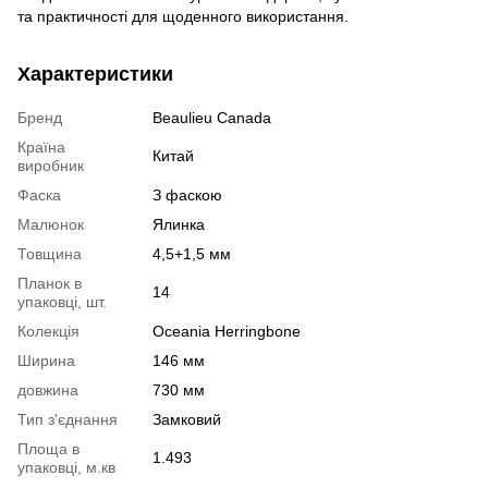
та практичності для щоденного використання.
Характеристики
Бренд
Beaulieu Canada
Країна
Китай
виробник
Фаска
З фаскою
Малюнок
Ялинка
Товщина
4,5+1,5 мм
Планок в
14
упаковці, шт.
Колекція
Oceania Herringbone
Ширина
146 мм
довжина
730 мм
Тип з'єднання
Замковий
Площа в
1.493
упаковці, м.кв