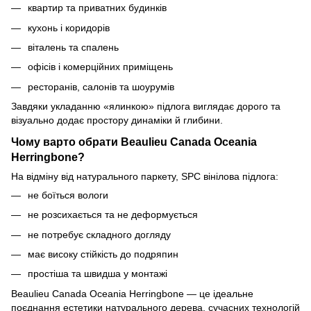
квартир та приватних будинків
кухонь і коридорів
віталень та спалень
офісів і комерційних приміщень
ресторанів, салонів та шоурумів
Завдяки укладанню «ялинкою» підлога виглядає дорого та
візуально додає простору динаміки й глибини.
Чому варто обрати Beaulieu Canada Oceania
Herringbone?
На відміну від натурального паркету, SPC вінілова підлога:
не боїться вологи
не розсихається та не деформується
не потребує складного догляду
має високу стійкість до подряпин
простіша та швидша у монтажі
Beaulieu Canada Oceania Herringbone — це ідеальне
поєднання естетики натурального дерева, сучасних технологій