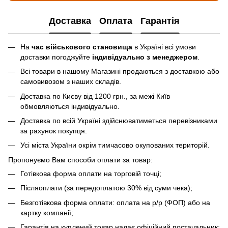
Доставка
Оплата
Гарантія
На
час військового становища
в Україні всі умови
доставки погоджуйте
індивідуально з менеджером
.
Всі товари в нашому Магазині продаються з доставкою або
самовивозом з наших складів.
Доставка по Києву від 1200 грн., за межі Київ
обмовляються індивідуально.
Доставка по всій Україні здійснюватиметься перевізниками
за рахунок покупця.
Усі міста України окрім тимчасово окупованих територій.
Пропонуємо Вам способи оплати за товар:
Готівкова форма оплати на торговій точці;
Післяоплати (за передоплатою 30% від суми чека);
Безготівкова форма оплати: оплата на р/р (ФОП) або на
картку компанії;
Гарантія на куплений товар надає офіційний постачальник;