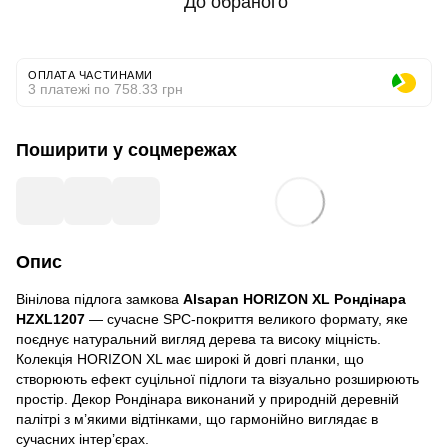
До обраного
ОПЛАТА ЧАСТИНАМИ
3 платежі по 758.33 грн
Поширити у соцмережах
Опис
Вінілова підлога замкова
Alsapan HORIZON XL Рондінара
HZXL1207
— сучасне SPC-покриття великого формату, яке
поєднує натуральний вигляд дерева та високу міцність.
Колекція HORIZON XL має широкі й довгі планки, що
створюють ефект суцільної підлоги та візуально розширюють
простір. Декор Рондінара виконаний у природній деревній
палітрі з м’якими відтінками, що гармонійно виглядає в
сучасних інтер’єрах.