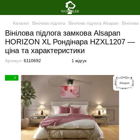
Каталог
Вінілова пiдлога
Вінілова пiдлога Alsapan
Вінілов
Вінілова пiдлога замкова Alsapan
HORIZON XL Рондінара HZXL1207 —
ціна та характеристики
Артикул:
6110692
1 відгук
3