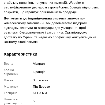
стабільну наявність популярних колекцій. Woodler є
сертифікованим дилером
європейських брендів підлогових
покриттів, що гарантує оригінальність продукції.
Для клієнтів діє
індивідуальна система знижок
при
комплексному замовленні. Ми допомагаємо підібрати
підкладку, плінтуси та аксесуари для укладання, щоб
результат був довговічним і акуратним. Організовуємо
доставку по Україні та надаємо професійну консультацію на
кожному етапі покупки.
Характеристики
Бренд
Alsapan
Країна
Франція
виробник
Фаска
З фаскою
Малюнок
Під Дерево
Товщина
5+1,3 мм
Планок в
5
упаковці, шт.