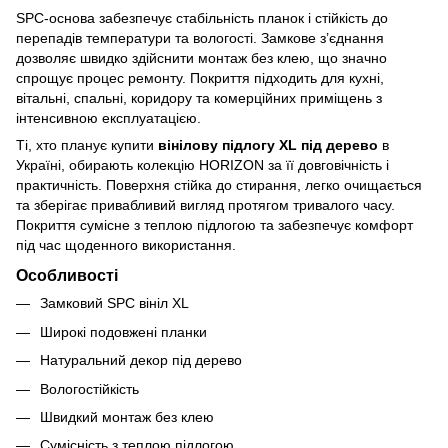
SPC-основа забезпечує стабільність планок і стійкість до
перепадів температури та вологості. Замкове з’єднання
дозволяє швидко здійснити монтаж без клею, що значно
спрощує процес ремонту. Покриття підходить для кухні,
вітальні, спальні, коридору та комерційних приміщень з
інтенсивною експлуатацією.
Ті, хто планує купити
вінілову підлогу XL під дерево
в
Україні, обирають колекцію HORIZON за її довговічність і
практичність. Поверхня стійка до стирання, легко очищається
та зберігає привабливий вигляд протягом тривалого часу.
Покриття сумісне з теплою підлогою та забезпечує комфорт
під час щоденного використання.
Особливості
Замковий SPC вініл XL
Широкі подовжені планки
Натуральний декор під дерево
Вологостійкість
Швидкий монтаж без клею
Сумісність з теплою підлогою