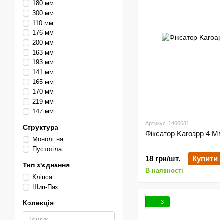
180 мм
300 мм
110 мм
176 мм
200 мм
163 мм
193 мм
141 мм
165 мм
170 мм
219 мм
147 мм
Артикул: 1400681
Структура
Фіксатор Karoapp 4 Мм
Монолітна
Пустотіла
18 грн/шт.
Купити
Тип з'єднання
В наявності
Кліпса
Шип-Паз
3
Колекція