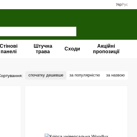
Укр
Рус
Стінові
Штучна
Акційні
Сходи
панелі
трава
пропозиції
спочатку дешевше
за популярністю
за назвою
Сортування: