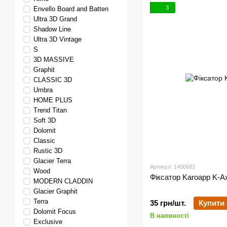
3
Envello Board and Batten
Ultra 3D Grand
Shadow Line
Ultra 3D Vintage
S
3D MASSIVE
Graphit
CLASSIC 3D
Umbra
HOME PLUS
Trend Titan
Soft 3D
Dolomit
Classic
Rustic 3D
Glacier Terra
Артикул: 1400683
Wood
Фіксатор Karoapp K-A
MODERN CLADDIN
Glacier Graphit
Terra
35 грн/шт.
Купити
Dolomit Focus
В наявності
Exclusive