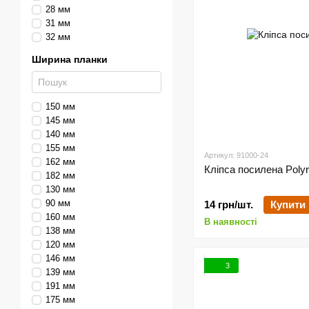
28 мм
31 мм
32 мм
Ширина планки
150 мм
145 мм
140 мм
155 мм
Артикул: 91000-24
162 мм
Кліпса посилена Polyr
182 мм
130 мм
90 мм
14 грн/шт.
Купити
160 мм
В наявності
138 мм
120 мм
146 мм
3
139 мм
191 мм
175 мм