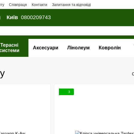
нту
Співпраця
Контакти
Запитання та відповіді
и
Київ
0800209743
Терасні
Аксесуари
Лінолеум
Ковролін
системи
у
3