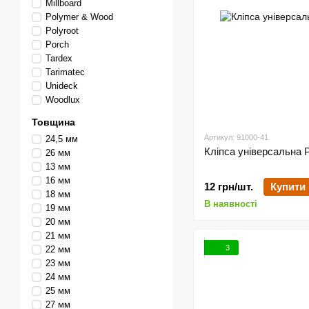
Millboard
Polymer & Wood
Polyroot
Porch
Tardex
Tarimatec
Unideck
Woodlux
Товщина
Артикул: 91000-41
24,5 мм
Кліпса універсальна 
26 мм
13 мм
16 мм
12 грн/шт.
Купити
18 мм
В наявності
19 мм
20 мм
21 мм
3
22 мм
23 мм
24 мм
25 мм
27 мм