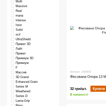
Multi
Massive
Real
mana
Intense
Istor
Solid
scil
UltraShield
Приват 3D
Лайт
Приват
Премиум 3D
Премиум
F
Артикул: 1400693
Массив
Фіксована Опора 13 М
3D Grand
Enhanced Grain
Series М
32 грн/шт.
Купити
Weathered
В наявності
Series D
Lasta-Grip
Rimo