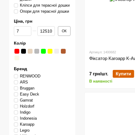
Кліпси для терасної дошки
Опори для терасної дошки
Ціна, грн
Від Ціна, грн
До Ціна, грн
ОК
Колір
Артикул: 1400682
Фіксатор Karoapp K-A
Бренд
7 грн/шт.
Купити
RENWOOD
В наявності
ARS
Bruggan
Easy Deck
Gamrat
Holzdorf
Indigo
Indonesia
Karoapp
Legro