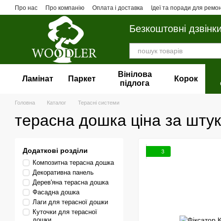
Перейти до основного контенту
Про нас
Про компанію
Оплата і доставка
Ідеї та поради для ремо
Безкоштовні дзвінк
Вінілова
Ламінат
Паркет
Корок
пiдлога
Головна
Каталог
Терасні системи
терасна дошка ціна за штук
Додаткові розділи
3
Композитна терасна дошка
Декоративна панель
Дерев'яна терасна дошка
Фасадна дошка
Лаги для терасної дошки
Куточки для терасної
дошки