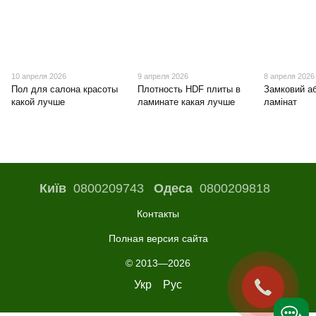
10 апреля 2026
9 апреля 2026
8 апреля 2026
Пол для салона красоты
Плотность HDF плиты в
Замковий а
какой лучше
ламинате какая лучше
ламінат
Київ
0800209743
Одеса
0800209818
Контакты
Полная версия сайта
© 2013—2026
Укр
Рус