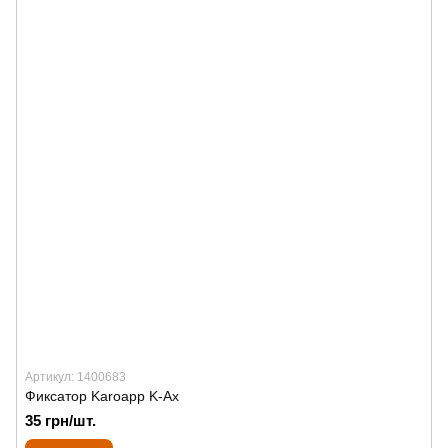
Артикул: 1400683
Фиксатор Karoapp K-Ax
35 грн/шт.