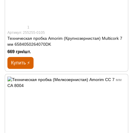
1
Артикул: 255255-0105
Техническая пробка Amorim (Крупнозернистая) Multicork 7
мм 6584050264070DK
669 грн/шт.
Купить ⚡