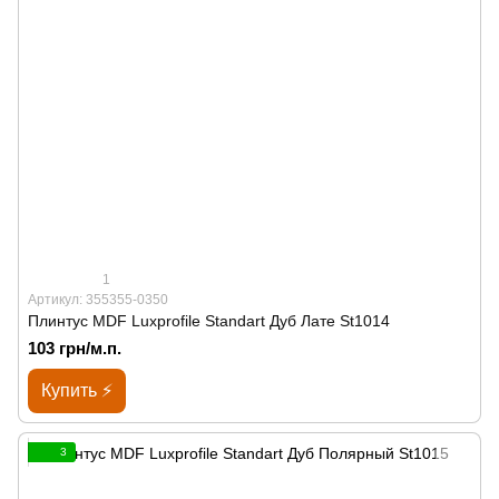
1
Артикул: 355355-0350
Плинтус MDF Luxprofile Standart Дуб Лате St1014
103 грн/м.п.
Купить ⚡
3