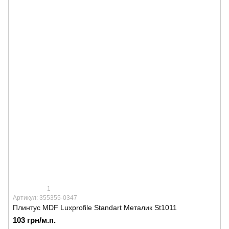
1
Артикул: 355355-0347
Плинтус MDF Luxprofile Standart Металик St1011
103 грн/м.п.