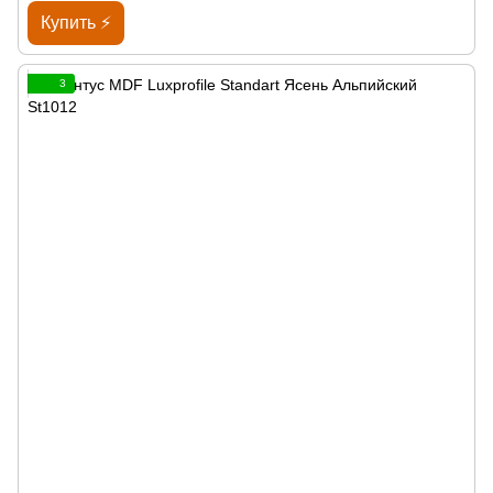
Купить ⚡
3