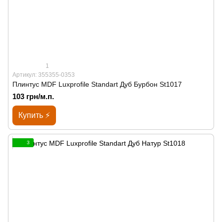
1
Артикул: 355355-0353
Плинтус MDF Luxprofile Standart Дуб Бурбон St1017
103 грн/м.п.
Купить ⚡
3