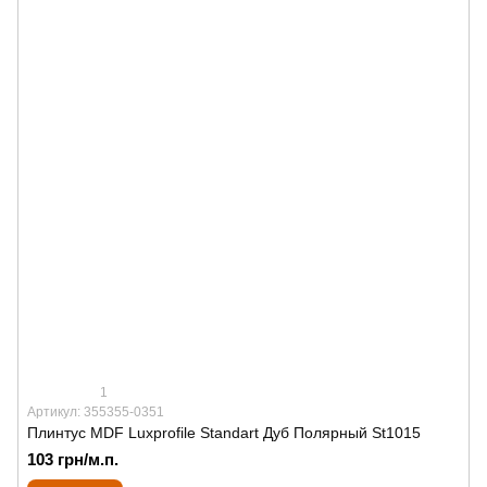
1
Артикул: 355355-0351
Плинтус MDF Luxprofile Standart Дуб Полярный St1015
103 грн/м.п.