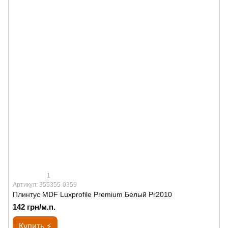
1
Артикул: 355355-0359
Плинтус MDF Luxprofile Premium Белый Pr2010
142 грн/м.п.
Купить ⚡