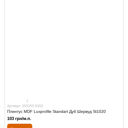
1
Артикул: 355355-0355
Плинтус MDF Luxprofile Standart Дуб Шервуд St1020
103 грн/м.п.