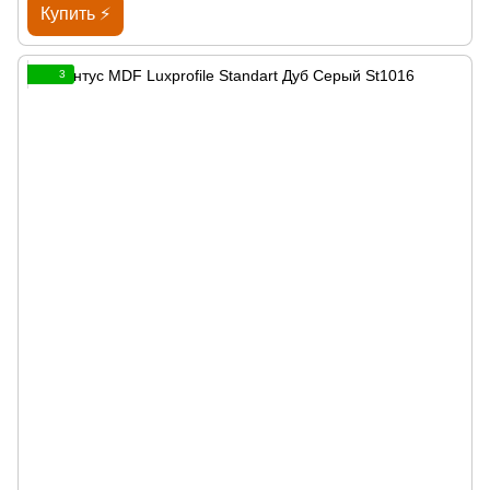
Купить ⚡
3