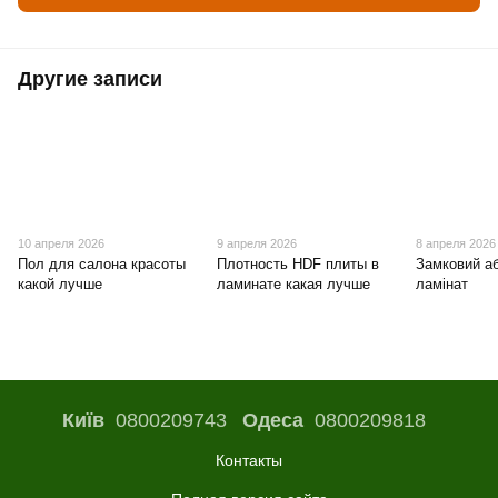
Другие записи
10 апреля 2026
9 апреля 2026
8 апреля 2026
Пол для салона красоты
Плотность HDF плиты в
Замковий а
какой лучше
ламинате какая лучше
ламінат
Київ
0800209743
Одеса
0800209818
Контакты