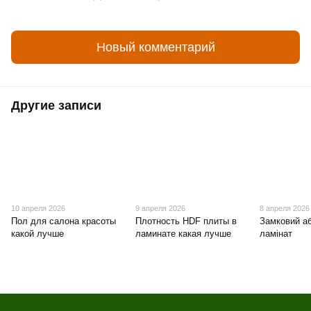
Новый комментарий
Другие записи
10 апреля 2026
9 апреля 2026
8 апреля 2026
Пол для салона красоты
Плотность HDF плиты в
Замковий а
какой лучше
ламинате какая лучше
ламінат