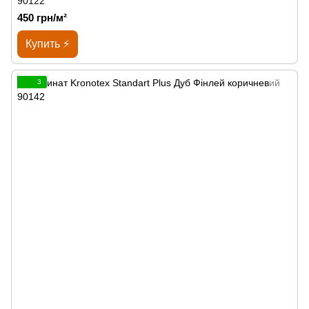
90122
450 грн/м²
Купить ⚡
3