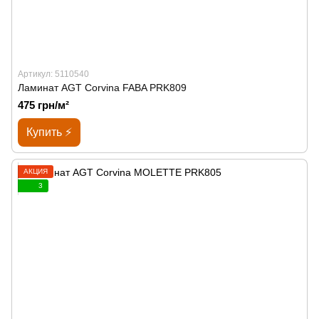
Артикул: 5110540
Ламинат AGT Corvina FABA PRK809
475 грн/м²
Купить ⚡
АКЦИЯ
3