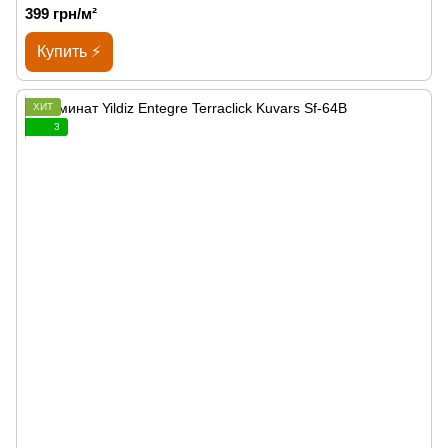
399 грн/м²
Купить ⚡
ХИТ
3