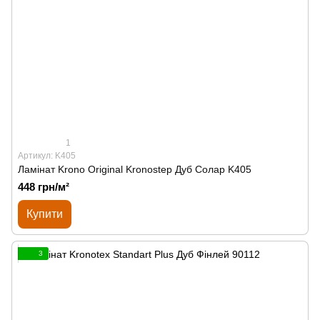
1
Артикул: K405
Ламінат Krono Original Kronostep Дуб Солар K405
448 грн/м²
Купити
3