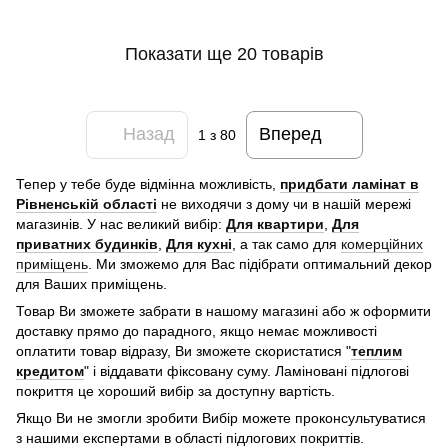
Показати ще 20 товарів
Назад
Вперед
1
з 80
Тепер у тебе буде відмінна можливість,
придбати ламінат в
Рівненській області
не виходячи з дому чи в нашій мережі
магазинів. У нас великий вибір:
Для квартири
,
Для
приватних будинків
,
Для кухні
, а так само для
комерційних
приміщень
. Ми зможемо для Вас підібрати оптимальний декор
для Ваших приміщень.
Товар Ви зможете забрати в нашому магазині або ж оформити
доставку прямо до парадного, якщо немає можливості
оплатити товар відразу, Ви зможете скористатися "
теплим
кредитом
" і віддавати фіксовану суму. Ламіновані підлогові
покриття це хороший вибір за доступну вартість.
Якщо Ви не змогли зробити Вибір можете проконсультуватися
з нашими експертами в області підлогових покриттів.