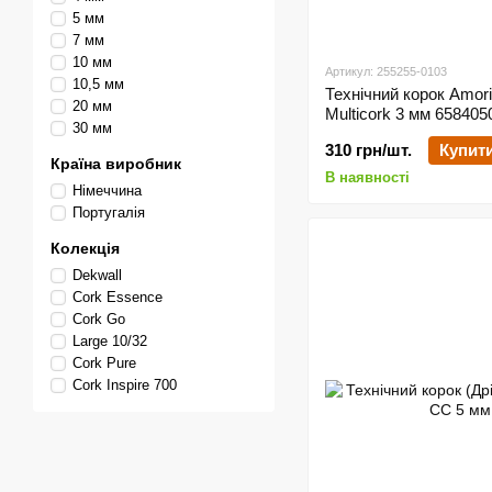
5 мм
7 мм
10 мм
Артикул: 255255-0103
10,5 мм
Технічний корок Amor
20 мм
Multicork 3 мм 65840
30 мм
310 грн/шт.
Купит
Країна виробник
В наявності
Німеччина
Португалія
Колекція
Dekwall
Cork Essence
Cork Go
Large 10/32
Cork Pure
Cork Inspire 700