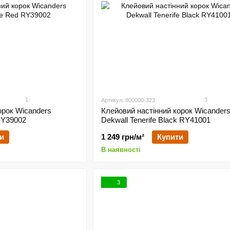
1
3
Артикул: 800000-323
орок Wicanders
Клейовий настінний корок Wicander
 RY39002
Dekwall Tenerife Black RY41001
и
1 249 грн/м²
Купити
В наявності
3