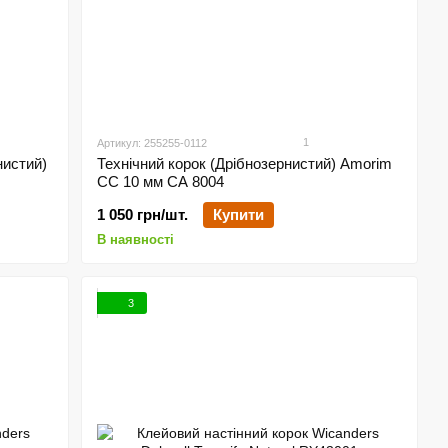
1
Артикул: 255255-0112
нистий)
Технічний корок (Дрібнозернистий) Amorim
CC 10 мм СА 8004
1 050 грн/шт.
Купити
В наявності
3