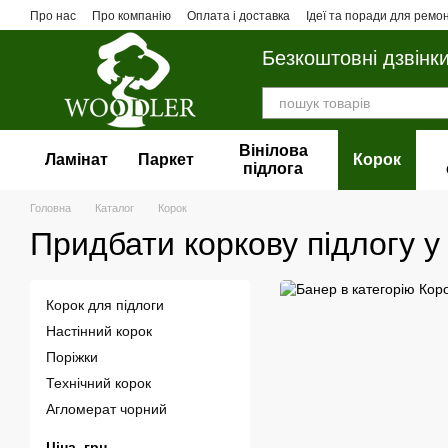
Перейти до основного контенту
Про нас
Про компанію
Оплата і доставка
Ідеї та поради для ремо
Безкоштовні дзвінк
Вінілова
Ламінат
Паркет
Корок
пiдлога
Головна
Каталог
Корок
Придбати коркову підлогу у
Корок для підлоги
Настінний корок
Поріжки
Технічний корок
Агломерат чорний
Ціна, грн