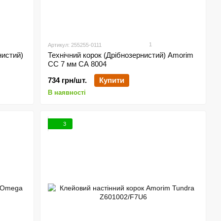
1
Артикул: 255255-0111
нистий)
Технічний корок (Дрібнозернистий) Amorim
CC 7 мм СА 8004
734 грн/шт.
Купити
В наявності
3