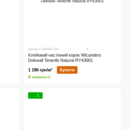
6
Артикул: 800000-324
s
Клейовий настінний корок Wicanders
Dekwall Tenerife Natural RY43001
1 196 грн/м²
Купити
В наявності
3