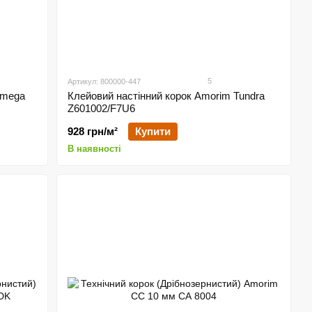
5
Артикул: 800000-447
Omega
Клейовий настінний корок Amorim Tundra
Z601002/F7U6
928 грн/м²
Купити
В наявності