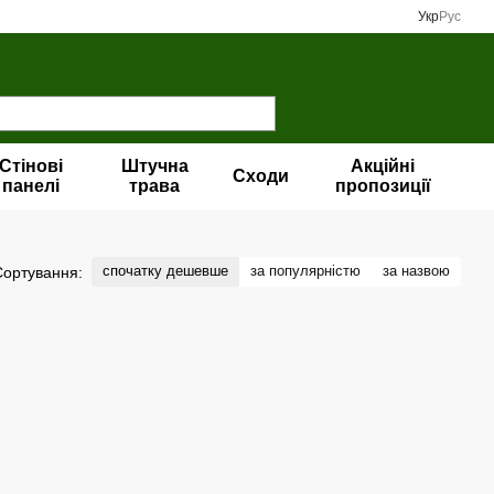
Укр
Рус
Стінові
Штучна
Акційні
Сходи
панелі
трава
пропозиції
спочатку дешевше
за популярністю
за назвою
Сортування: