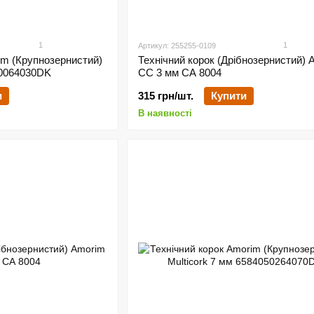
1
1
Артикул: 255255-0109
im (Крупнозернистий)
Технічний корок (Дрібнозернистий) 
50064030DK
CC 3 мм СА 8004
и
315 грн/шт.
Купити
В наявності