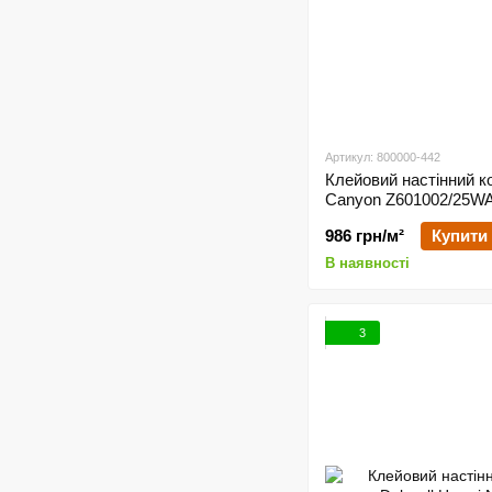
Артикул: 800000-442
Клейовий настінний к
Canyon Z601002/25
986 грн/м²
Купити
В наявності
3