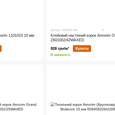
5
Артикул: 800000-445
orim 1101010 10 мм
Клейовий настінний корок Amorim 
Z601002/42WAXED
928 грн/м²
Купити
В наявності