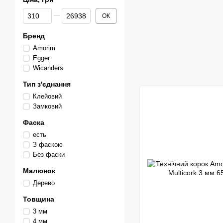
Від Ціна, грн
До Ціна, грн
ОК
Бренд
Amorim
Egger
Wicanders
Тип з'єднання
Клейовий
Замковий
Фаска
есть
З фаскою
Без фаски
Малюнок
Дерево
Товщина
3 мм
4 мм