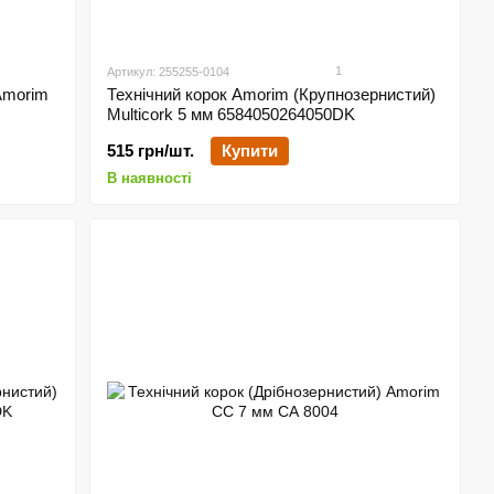
1
Артикул: 255255-0104
Amorim
Технічний корок Amorim (Крупнозернистий)
Multicork 5 мм 6584050264050DK
515 грн/шт.
Купити
В наявності