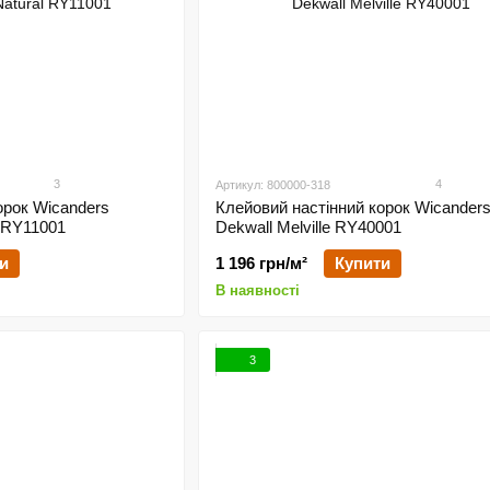
3
4
Артикул: 800000-318
орок Wicanders
Клейовий настінний корок Wicander
l RY11001
Dekwall Melville RY40001
и
1 196 грн/м²
Купити
В наявності
3