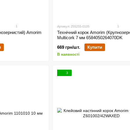
1
1
Артикул: 255255-0105
бнозернистий) Amorim
Технічний корок Amorim (Крупнозер
Multicork 7 мм 6584050264070DK
и
669 грн/шт.
Купити
В наявності
3