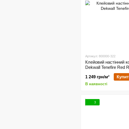
Артикул: 800000-322
Клейовий настінний к
Dekwall Tenefire Red
1 249 грн/м²
Купит
В наявності
3