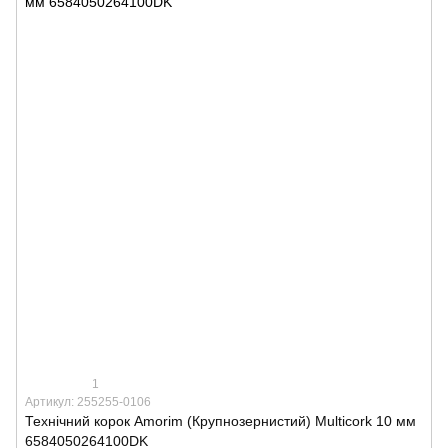
1
Артикул: 255255-0106
Технічний корок Amorim (Крупнозернистий) Multicork 10 мм
6584050264100DK