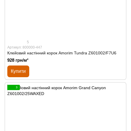
5
Артикул: 800000-447
Клейовий настінний корок Amorim Tundra Z601002/F7U6
928 грн/м²
Купити
3