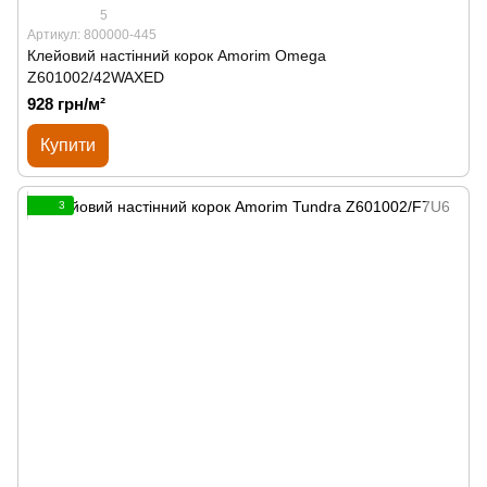
5
Артикул: 800000-445
Клейовий настінний корок Amorim Omega
Z601002/42WAXED
928 грн/м²
Купити
3