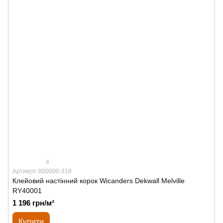
4
Артикул: 800000-318
Клейовий настінний корок Wicanders Dekwall Melville
RY40001
1 196 грн/м²
Купити