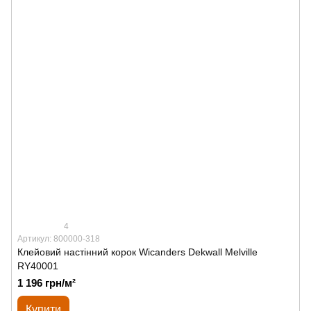
4
Артикул: 800000-318
Клейовий настінний корок Wicanders Dekwall Melville
RY40001
1 196 грн/м²
Купити