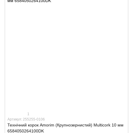
1
Артикул: 255255-0106
Технічний корок Amorim (Крупнозернистий) Multicork 10 мм
6584050264100DK