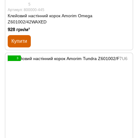
5
Артикул: 800000-445
Клейовий настінний корок Amorim Omega
Z601002/42WAXED
928 грн/м²
Купити
3