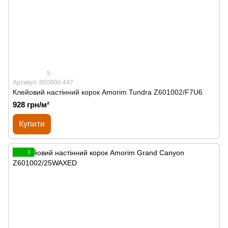
5
Артикул: 800000-447
Клейовий настінний корок Amorim Tundra Z601002/F7U6
928 грн/м²
Купити
3