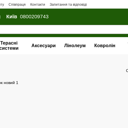
нту
Співпраця
Контакти
Запитання та відповіді
и
Київ
0800209743
Терасні
Аксесуари
Лінолеум
Ковролін
системи