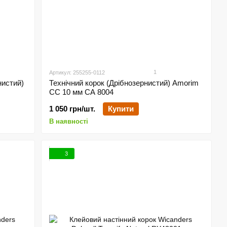
1
Артикул: 255255-0112
нистий)
Технічний корок (Дрібнозернистий) Amorim
CC 10 мм СА 8004
1 050 грн/шт.
Купити
В наявності
3