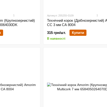
1
1
Артикул: 255255-0109
im (Крупнозернистий)
Технічний корок (Дрібнозернистий) 
50064030DK
CC 3 мм СА 8004
и
315 грн/шт.
Купити
В наявності