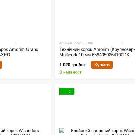
4
1
Артикул: 255255-0106
орок Amorim Grand
Технічний корок Amorim (Крупнозер
WAXED
Multicork 10 мм 6584050264100DK
1 020 грн/шт.
Купити
В наявності
3