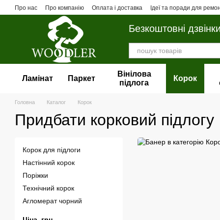
Перейти до основного контенту
Про нас
Про компанію
Оплата і доставка
Ідеї та поради для ремо
Безкоштовні дзвінк
Вінілова
Ламінат
Паркет
Корок
пiдлога
Головна
Каталог
Корок
Придбати корковий підлогу
Корок для підлоги
Настінний корок
Поріжки
Технічний корок
Агломерат чорний
Ціна, грн