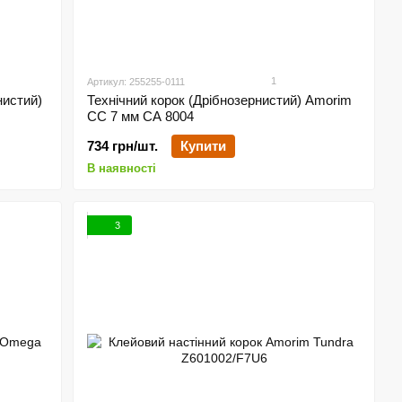
1
Артикул: 255255-0111
нистий)
Технічний корок (Дрібнозернистий) Amorim
CC 7 мм СА 8004
734 грн/шт.
Купити
В наявності
3