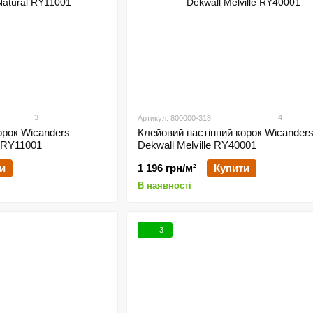
3
4
Артикул: 800000-318
орок Wicanders
Клейовий настінний корок Wicander
l RY11001
Dekwall Melville RY40001
и
1 196 грн/м²
Купити
В наявності
3