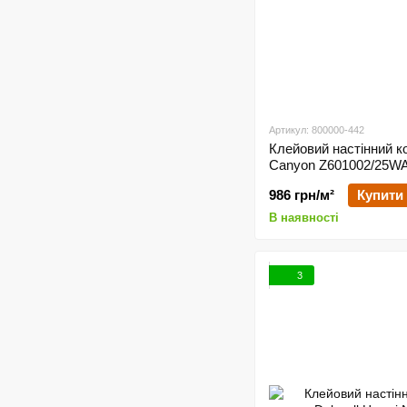
Артикул: 800000-442
Клейовий настінний к
Canyon Z601002/25
986 грн/м²
Купити
В наявності
3