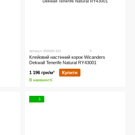
6
Артикул: 800000-324
s
Клейовий настінний корок Wicanders
Dekwall Tenerife Natural RY43001
1 196 грн/м²
Купити
В наявності
3