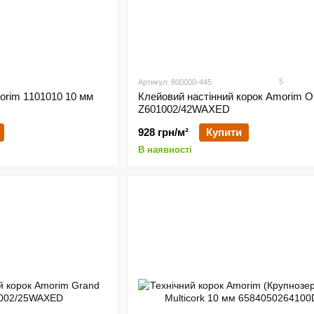
5
Артикул: 800000-445
orim 1101010 10 мм
Клейовий настінний корок Amorim 
Z601002/42WAXED
928 грн/м²
Купити
В наявності