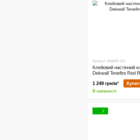
Артикул: 800000-322
Клейовий настінний к
Dekwall Tenefire Red
1 249 грн/м²
Купит
В наявності
3