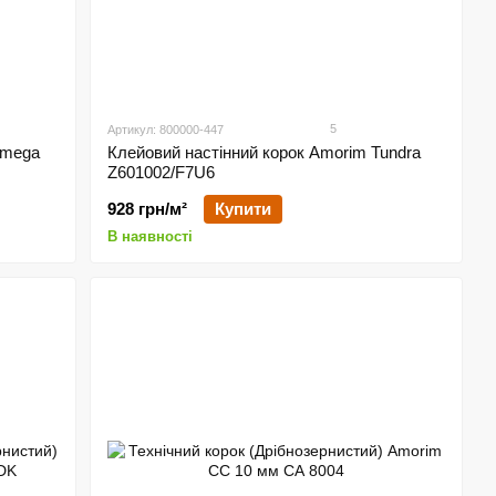
5
Артикул: 800000-447
Omega
Клейовий настінний корок Amorim Tundra
Z601002/F7U6
928 грн/м²
Купити
В наявності