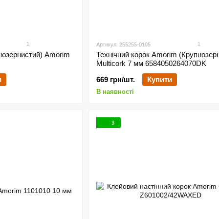
1
1
Артикул: 255255-0105
бнозернистий) Amorim
Технічний корок Amorim (Крупнозер
Multicork 7 мм 6584050264070DK
и
669 грн/шт.
Купити
В наявності
3