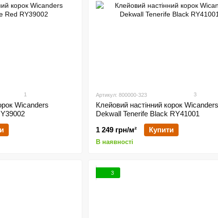
1
3
Артикул: 800000-323
орок Wicanders
Клейовий настінний корок Wicander
 RY39002
Dekwall Tenerife Black RY41001
и
1 249 грн/м²
Купити
В наявності
3