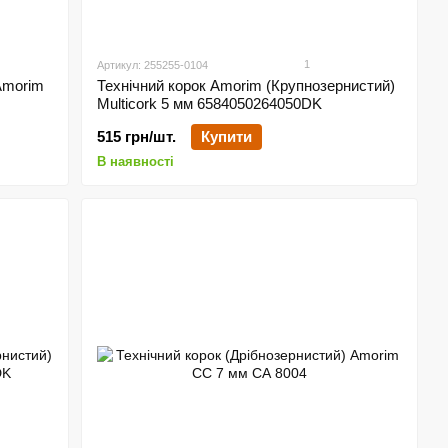
1
Артикул: 255255-0104
Amorim
Технічний корок Amorim (Крупнозернистий)
Multicork 5 мм 6584050264050DK
515 грн/шт.
Купити
В наявності