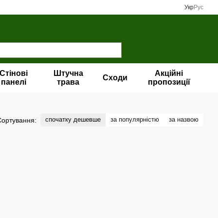
Укр
Рус
Стінові
Штучна
Акційні
Сходи
панелі
трава
пропозиції
спочатку дешевше
за популярністю
за назвою
Сортування: