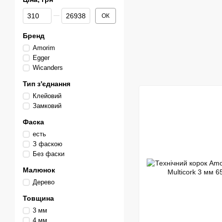
Від Ціна, грн
До Ціна, грн
ОК
Бренд
Amorim
Egger
Wicanders
Тип з'єднання
Клейовий
Замковий
Фаска
есть
З фаскою
Без фаски
Малюнок
Дерево
Товщина
3 мм
4 мм