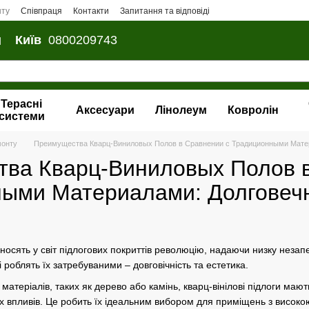
нту
Співпраця
Контакти
Запитання та відповіді
и
Київ
0800209743
Терасні
Аксесуари
Лінолеум
Ковролін
системи
монту
Преимущества Кварц-Виниловых Полов в Сравнении с Традиционными Матер
ва Кварц-Виниловых Полов в
ыми Материалами: Долговечн
вносять у світ підлогових покриттів революцію, надаючи низку неза
і роблять їх затребуваними – довговічність та естетика.
 матеріалів, таких як дерево або камінь, кварц-вінілові підлоги мают
них впливів. Це робить їх ідеальним вибором для приміщень з високо