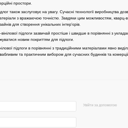
ерційні простори.
длог також заслуговує на увагу. Сучасні технології виробництва дозв
атеріали з вражаючою точністю. Завдяки цим можливостям, кварц-ві
айнів для створення унікальних інтер'єрів.
-вінілової підлоги зазвичай простіше і швидше в порівнянні з укла
уватися новим покриттям для підлоги.
нілової підлоги в порівнянні з традиційними матеріалами явно виді
ивабливим та практичним вибором для сучасних будинків та комерц
Увійти за допомогою