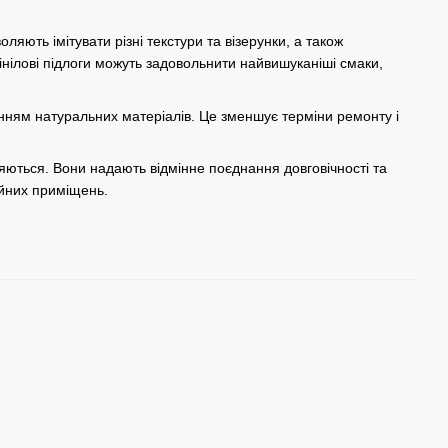
оляють імітувати різні текстури та візерунки, а також
нілові підлоги можуть задовольнити найвишуканіші смаки,
данням натуральних матеріалів. Це зменшує терміни ремонту і
ляються. Вони надають відмінне поєднання довговічності та
ійних приміщень.