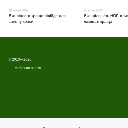
10 квітня 2026
9 квітня 2026
Яка підлога краще підійде для
Яка щільність HDF-плит
салону краси
ламінаті краща
© 2013—2026
Мобільна версія