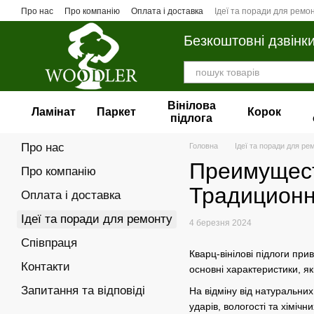
Перейти до основного контенту
Про нас
Про компанію
Оплата і доставка
Ідеї та поради для ремо
Безкоштовні дзвінк
Вінілова
Ламінат
Паркет
Корок
пiдлога
Про нас
Головна
Ідеї та поради для ре
Преимущест
Про компанію
Традиционн
Оплата і доставка
Ідеї та поради для ремонту
4 березня 2024
Співпраця
Кварц-вінілові підлоги при
Контакти
основні характеристики, як
Запитання та відповіді
На відміну від натуральних
ударів, вологості та хіміч