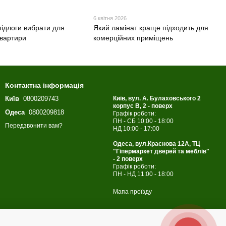
6 квітня 2026
підлоги вибрати для
Який ламінат краще підходить для
квартири
комерційних приміщень
Контактна інформація
Київ
0800209743
Київ, вул. А. Булаховського 2
корпус B, 2 - поверх
Одеса
0800209818
Графік роботи:
ПН - СБ 10:00 - 18:00
Передзвонити вам?
НД 10:00 - 17:00
Одеса, вул.Краснова 12А, ТЦ
"Гіпермаркет дверей та меблів"
- 2 поверх
Графік роботи:
ПН - НД 11:00 - 18:00
Мапа проїзду