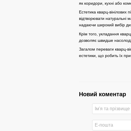
як коридори, кухні або ком
Естетика кварц-вінілових пі
відтворювати натуральні м
надаючи широкий вибір диз
Крім того, укладання кварц
дозволяє швидше насолодж
Загалом переваги кварц-ві
естетики, що робить їх пр
Новий коментар