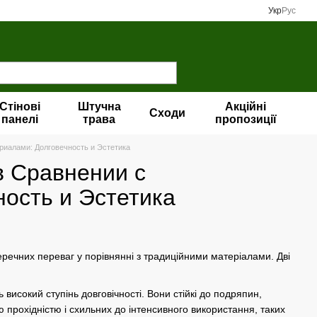
Укр
Рус
Стінові
Штучна
Акційні
Сходи
панелі
трава
пропозиції
иалами: Долговечность и Эстетика
 Сравнении с
ость и Эстетика
перечних переваг у порівнянні з традиційними матеріалами. Дві
ь високий ступінь довговічності. Вони стійкі до подряпин,
ю прохідністю і схильних до інтенсивного використання, таких