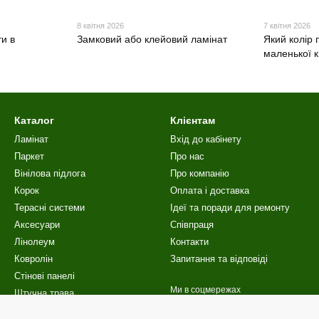
8 квітня 2026
7 квітня 2026
и в
Замковий або клейовий ламінат
Який колір 
маленької 
Каталог
Клієнтам
Ламінат
Вхід до кабінету
Паркет
Про нас
Вінілова пiдлога
Про компанію
Корок
Оплата і доставка
Терасні системи
Ідеї та поради для ремонту
Аксесуари
Співпраця
Лінолеум
Контакти
Ковролін
Запитання та відповіді
Стінові панелі
Ми в соцмережах
Штучна трава
Сходи