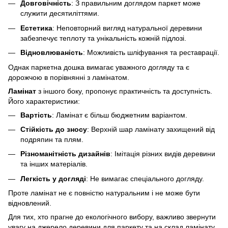
Довговічність
: З правильним доглядом паркет може
служити десятиліттями.
Естетика
: Неповторний вигляд натуральної деревини
забезпечує теплоту та унікальність кожній підлозі.
Відновлюваність
: Можливість шліфування та реставрації.
Однак паркетна дошка вимагає уважного догляду та є
дорожчою в порівнянні з ламінатом.
Ламінат
з іншого боку, пропонує практичність та доступність.
Його характеристики:
Вартість
: Ламінат є більш бюджетним варіантом.
Стійкість до зносу
: Верхній шар ламінату захищений від
подряпин та плям.
Різноманітність дизайнів
: Імітація різних видів деревини
та інших матеріалів.
Легкість у догляді
: Не вимагає спеціального догляду.
Проте ламінат не є повністю натуральним і не може бути
відновлений.
Для тих, хто прагне до екологічного вибору, важливо звернути
увагу на джерело деревини для паркету та на склад ламінату.