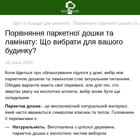
Ідеї та поради для ремонту
Порівняння паркетної дошки та 
Порівняння паркетної дошки та
ламінату: Що вибрати для вашого
будинку?
31 січня 2024
Коли йдеться про облаштування підлоги у домі, вибір між
паркетною дошкою та ламінатом стає актуальним питанням.
Обидва варіанти мають свої переваги, але для тих, хто
звертає увагу на екологічні аспекти, вибір може бути ще
складнішим.
Паркетна дошка
- це високоякісний натуральний матеріал,
який часто вважається символом класики та тепла. Головними
її перевагами є:
Натуральність
: Виготовлена з цілісної деревини,
паркетна дошка є екологічно чистим вибором.