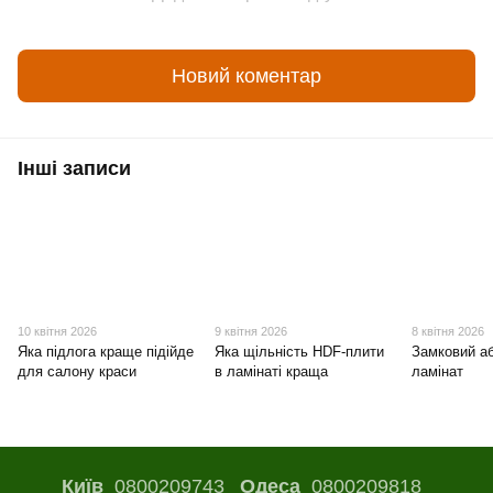
Новий коментар
Інші записи
10 квітня 2026
9 квітня 2026
8 квітня 2026
Яка підлога краще підійде
Яка щільність HDF-плити
Замковий а
для салону краси
в ламінаті краща
ламінат
Київ
0800209743
Одеса
0800209818