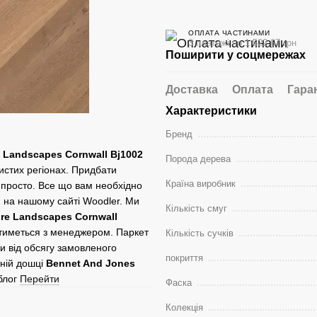
ОПЛАТА ЧАСТИНАМИ
3 платежі по 1 522.67 грн
Поширити у соцмережах
Доставка
Оплата
Гара
Характеристики
Бренд
 Landscapes Cornwall Bj1002
Порода дерева
чистих регіонах. Придбати
Країна виробник
просто. Все що вам необхідно
 на нашому сайті Woodler. Ми
Кількість смуг
re Landscapes Cornwall
атиметься з менеджером. Паркет
Кількість сучків
ки від обсягу замовленого
покриття
тній дошці
Bennet And Jones
блог
Перейти
Фаска
Колекція