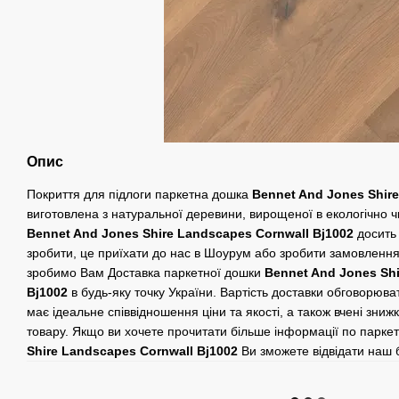
Опис
Покриття для підлоги паркетна дошка
Bennet And Jones Shire
виготовлена ​​з натуральної деревини, вирощеної в екологічно 
Bennet And Jones Shire Landscapes Cornwall Bj1002
досить 
зробити, це приїхати до нас в Шоурум або зробити замовлення
зробимо Вам Доставка паркетної дошки
Bennet And Jones Shi
Bj1002
в будь-яку точку України. Вартість доставки обговорюв
має ідеальне співвідношення ціни та якості, а також вчені зниж
товару. Якщо ви хочете прочитати більше інформації по парке
Shire Landscapes Cornwall Bj1002
Ви зможете відвідати наш 