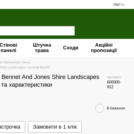
Укр
Рус
Стінові
Штучна
Акційні
Сходи
панелі
трава
пропозиції
ет Bennet And Jones
Shire Landscapes Cornwall Bj1002
 Bennet And Jones Shire Landscapes
Артикул
600000-
 та характеристики
912
В бажання
зстрочка
Замовити в 1 клік