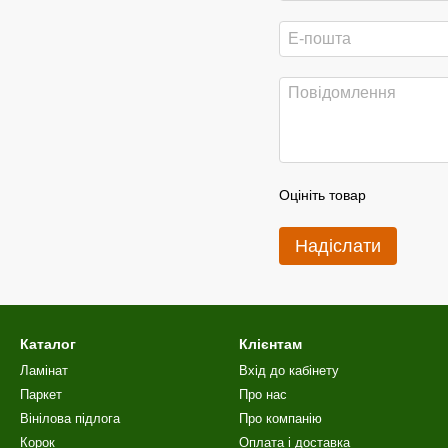
Оцініть товар
Надіслати
Каталог
Клієнтам
Ламінат
Вхід до кабінету
Паркет
Про нас
Вінілова пiдлога
Про компанію
Корок
Оплата і доставка