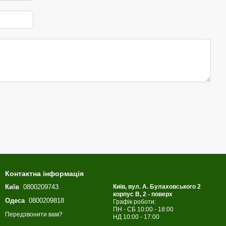
Контактна інформація
Київ
0800209743
Київ, вул. А. Булаховського 2
корпус B, 2 - поверх
Одеса
0800209818
Графік роботи:
ПН - СБ 10:00 - 18:00
Передзвонити вам?
НД 10:00 - 17:00