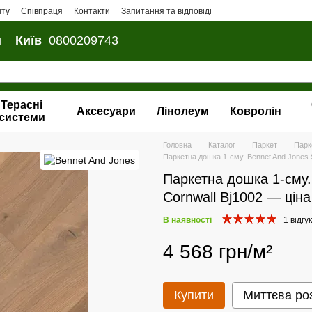
нту
Співпраця
Контакти
Запитання та відповіді
и
Київ
0800209743
Терасні
Аксесуари
Лінолеум
Ковролін
системи
Головна
Каталог
Паркет
Парк
Паркетна дошка 1-сму. Bennet And Jones 
Паркетна дошка 1-сму.
Cornwall Bj1002 — ціна
В наявності
1 відгук
4 568 грн/м²
Купити
Миттєва ро