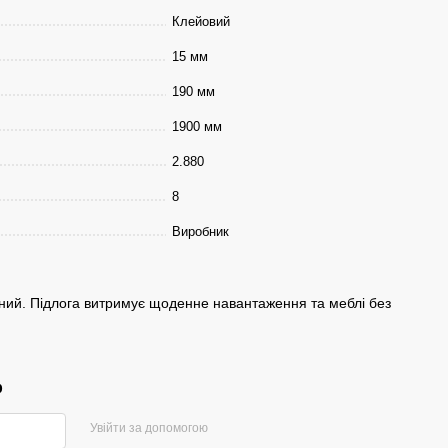
Клейовий
15 мм
190 мм
1900 мм
2.880
8
Виробник
йний. Підлога витримує щоденне навантаження та меблі без
р
Увійти за допомогою