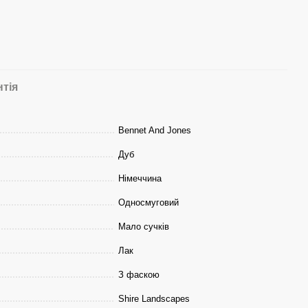
нтія
Bennet And Jones
Дуб
Німеччина
Односмуговий
Мало сучків
Лак
З фаскою
Shire Landscapes