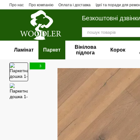
Перейти до основного контенту
Про нас
Про компанію
Оплата і доставка
Ідеї та поради для ремо
Безкоштовні дзвінк
Вінілова
Ламінат
Паркет
Корок
пiдлога
3