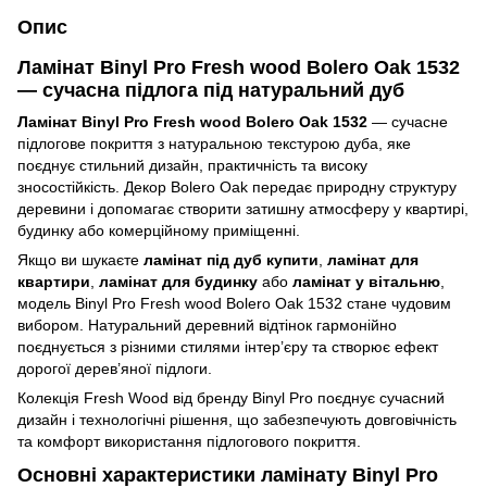
Опис
Ламінат Binyl Pro Fresh wood Bolero Oak 1532
— сучасна підлога під натуральний дуб
Ламінат Binyl Pro Fresh wood Bolero Oak 1532
— сучасне
підлогове покриття з натуральною текстурою дуба, яке
поєднує стильний дизайн, практичність та високу
зносостійкість. Декор Bolero Oak передає природну структуру
деревини і допомагає створити затишну атмосферу у квартирі,
будинку або комерційному приміщенні.
Якщо ви шукаєте
ламінат під дуб купити
,
ламінат для
квартири
,
ламінат для будинку
або
ламінат у вітальню
,
модель Binyl Pro Fresh wood Bolero Oak 1532 стане чудовим
вибором. Натуральний деревний відтінок гармонійно
поєднується з різними стилями інтер’єру та створює ефект
дорогої дерев’яної підлоги.
Колекція Fresh Wood від бренду Binyl Pro поєднує сучасний
дизайн і технологічні рішення, що забезпечують довговічність
та комфорт використання підлогового покриття.
Основні характеристики ламінату Binyl Pro