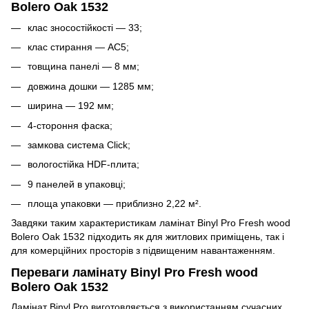
Bolero Oak 1532
клас зносостійкості — 33;
клас стирання — AC5;
товщина панелі — 8 мм;
довжина дошки — 1285 мм;
ширина — 192 мм;
4-стороння фаска;
замкова система Click;
вологостійка HDF-плита;
9 панелей в упаковці;
площа упаковки — приблизно 2,22 м².
Завдяки таким характеристикам ламінат Binyl Pro Fresh wood
Bolero Oak 1532 підходить як для житлових приміщень, так і
для комерційних просторів з підвищеним навантаженням.
Переваги ламінату Binyl Pro Fresh wood
Bolero Oak 1532
Ламінат Binyl Pro виготовляється з використанням сучасних