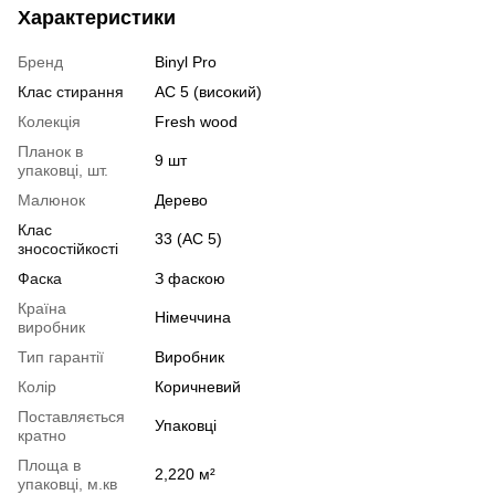
Характеристики
Бренд
Binyl Pro
Клас стирання
АС 5 (високий)
Колекція
Fresh wood
Планок в
9 шт
упаковці, шт.
Малюнок
Дерево
Клас
33 (АС 5)
зносостійкості
Фаска
З фаскою
Країна
Німеччина
виробник
Тип гарантії
Виробник
Колір
Коричневий
Поставляється
Упаковці
кратно
Площа в
2,220 м²
упаковці, м.кв