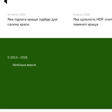
10 квітня 2026
9 квітня 2026
Яка підлога краще підійде для
Яка щільність HDF-плит
салону краси
ламінаті краща
© 2013—2026
Мобільна версія