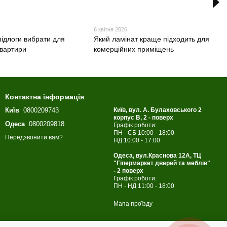
6 квітня 2026
підлоги вибрати для
Який ламінат краще підходить для
квартири
комерційних приміщень
Контактна інформація
Київ
0800209743
Київ, вул. А. Булаховського 2
корпус B, 2 - поверх
Одеса
0800209818
Графік роботи:
ПН - СБ 10:00 - 18:00
Передзвонити вам?
НД 10:00 - 17:00
Одеса, вул.Краснова 12А, ТЦ
"Гіпермаркет дверей та меблів"
- 2 поверх
Графік роботи:
ПН - НД 11:00 - 18:00
Мапа проїзду