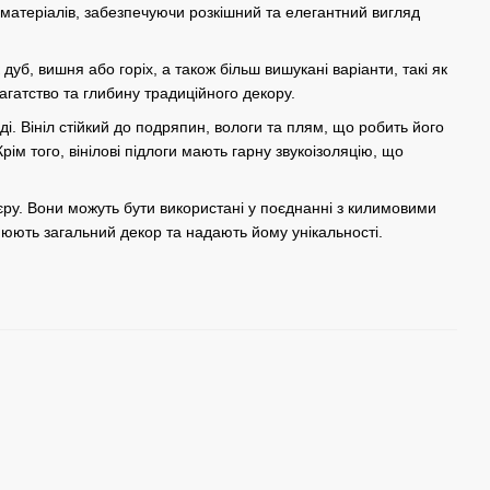
х матеріалів, забезпечуючи розкішний та елегантний вигляд
 дуб, вишня або горіх, а також більш вишукані варіанти, такі як
агатство та глибину традиційного декору.
яді. Вініл стійкий до подряпин, вологи та плям, що робить його
ім того, вінілові підлоги мають гарну звукоізоляцію, що
'єру. Вони можуть бути використані у поєднанні з килимовими
нюють загальний декор та надають йому унікальності.