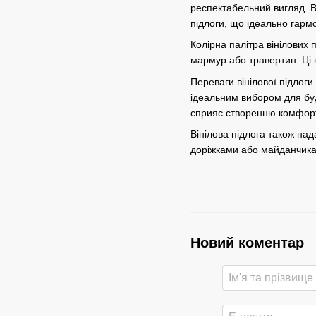
респектабельний вигляд. Ви
підлоги, що ідеально гарм
Колірна палітра вінілових п
мармур або травертин. Ці 
Переваги вінілової підлоги 
ідеальним вибором для буди
сприяє створенню комфортн
Вінілова підлога також на
доріжками або майданчикам
Новий коментар