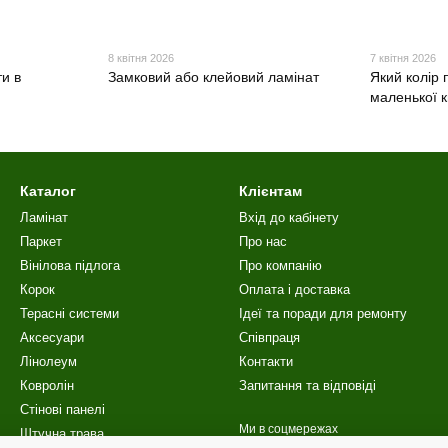
8 квітня 2026
7 квітня 2026
и в
Замковий або клейовий ламінат
Який колір 
маленької 
Каталог
Клієнтам
Ламінат
Вхід до кабінету
Паркет
Про нас
Вінілова пiдлога
Про компанію
Корок
Оплата і доставка
Терасні системи
Ідеї та поради для ремонту
Аксесуари
Співпраця
Лінолеум
Контакти
Ковролін
Запитання та відповіді
Стінові панелі
Ми в соцмережах
Штучна трава