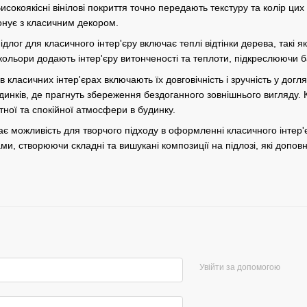
сокоякісні вінілові покриття точно передають текстуру та колір ци
онує з класичним декором.
ідлог для класичного інтер'єру включає теплі відтінки дерева, такі як
кольори додають інтер'єру витонченості та теплоти, підкреслюючи б
в класичних інтер'єрах включають їх довговічність і зручність у догл
нків, де прагнуть збереження бездоганного зовнішнього вигляду. Кр
ої та спокійної атмосфери в будинку.
дає можливість для творчого підходу в оформленні класичного інтер
и, створюючи складні та вишукані композиції на підлозі, які допов
Увійти за допомогою