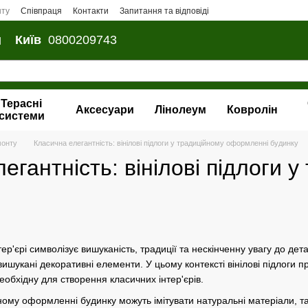
нту
Співпраця
Контакти
Запитання та відповіді
и
Київ
0800209743
Терасні
Аксесуари
Лінолеум
Ковролін
системи
монту
Класична елегантність: вінілові підлоги у традиційному оформленні будинку
егантність: вінілові підлоги
тер'єрі символізує вишуканість, традиції та нескінченну увагу до 
 вишукані декоративні елементи. У цьому контексті вінілові підлоги 
еобхідну для створення класичних інтер'єрів.
ійному оформленні будинку можуть імітувати натуральні матеріали, т