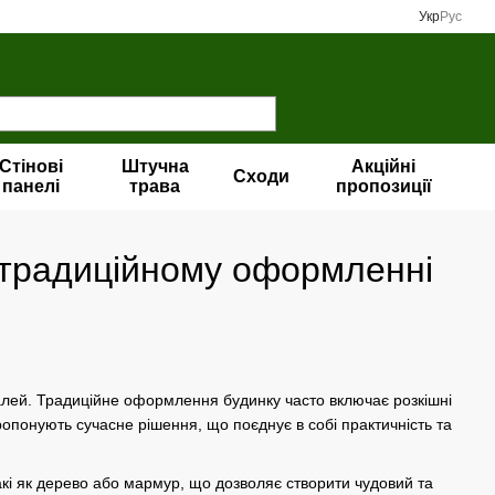
Укр
Рус
Стінові
Штучна
Акційні
Сходи
панелі
трава
пропозиції
 у традиційному оформленні
деталей. Традиційне оформлення будинку часто включає розкішні
пропонують сучасне рішення, що поєднує в собі практичність та
акі як дерево або мармур, що дозволяє створити чудовий та