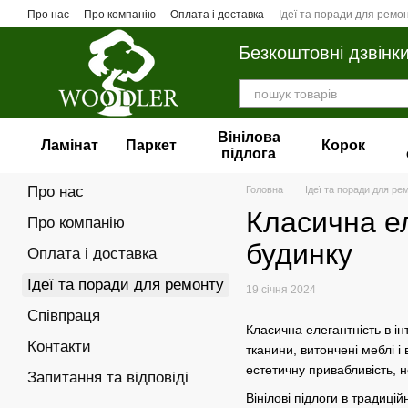
Перейти до основного контенту
Про нас
Про компанію
Оплата і доставка
Ідеї та поради для ремо
Безкоштовні дзвінк
Вінілова
Ламінат
Паркет
Корок
пiдлога
Про нас
Головна
Ідеї та поради для ре
Класична ел
Про компанію
будинку
Оплата і доставка
Ідеї та поради для ремонту
19 січня 2024
Співпраця
Класична елегантність в ін
Контакти
тканини, витончені меблі і
естетичну привабливість, н
Запитання та відповіді
Вінілові підлоги в традиц